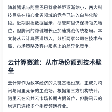
随着腾讯与阿里巴巴营收差距逐渐缩小，两大科
技巨头在核心业务领域的竞争已进入白热化阶
段。近期财报数据显示，尽管阿里仍保持领先地
位，但腾讯的稳健增长正加速挑战传统格局。本
文将从云计算赛道切入，分析两家公司在技术布
局、市场策略及客户服务上的差异化竞争。
云计算赛道：从市场份额到技术壁
垒
云计算作为数字经济的关键基础设施，正成为腾
讯与阿里竞争的主战场。根据第三方机构统计，
阿里云在公共云市场长期占据首位，但腾讯云的
增速已连续多个季度领跑行业。