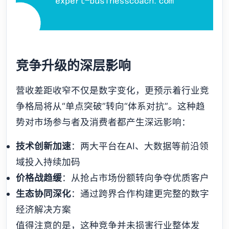
竞争升级的深层影响
营收差距收窄不仅是数字变化，更预示着行业竞
争格局将从“单点突破”转向“体系对抗”。这种趋
势对市场参与者及消费者都产生深远影响：
技术创新加速
：两大平台在AI、大数据等前沿领
域投入持续加码
价格战趋缓
：从抢占市场份额转向争夺优质客户
生态协同深化
：通过跨界合作构建更完整的数字
经济解决方案
值得注意的是，这种竞争并未损害行业整体发